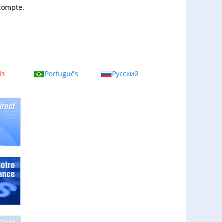
 compte.
is
Português
Русский