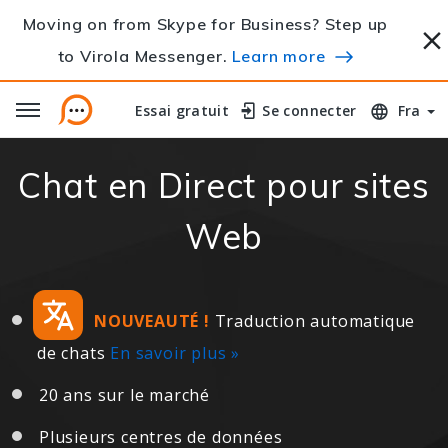
Moving on from Skype for Business? Step up
to Virola Messenger.
Learn more
Essai gratuit
Essai gratuit
Se connecter
Se connecter
Fra
Chat en Direct pour sites
Web
NOUVEAUTÉ !
Traduction automatique
de chats
En savoir plus »
20 ans sur le marché
Plusieurs centres de données