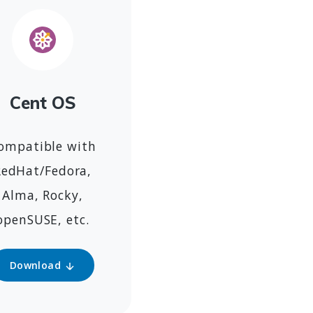
Cent OS
ompatible with
RedHat/Fedora,
Alma, Rocky,
openSUSE, etc.
Download
Download