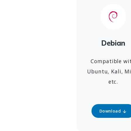
Debian
Compatible wi
Ubuntu, Kali, Mi
etc.
Download
Download