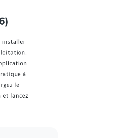
6)
 installer
loitation.
pplication
pratique à
argez le
n et lancez