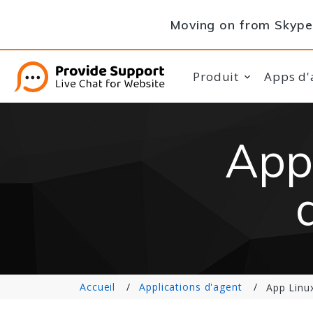
Moving on from Skype 
Produit
Apps d'
App
Accueil
Applications d'agent
App Linu