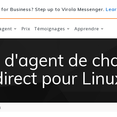
for Business? Step up to Virola Messenger.
Lear
agent
Prix
Témoignages
Apprendre
 d'agent de cha
direct pour Linu
x