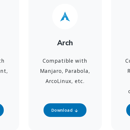
Arch
th
Compatible with
C
nt,
Manjaro, Parabola,
ArcoLinux, etc.
Download
Download