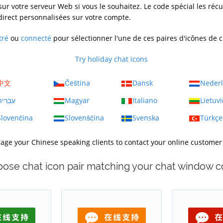
ur votre serveur Web si vous le souhaitez. Le code spécial les récu
irect personnalisées sur votre compte.
tré
ou
connecté
pour sélectionner l'une de ces paires d'icônes de 
Try holiday chat icons
中文
Čeština
Dansk
Neder
עִבְרִי
Magyar
Italiano
Lietuvi
Slovenčina
Slovenščina
Svenska
Türkçe
urage your Chinese speaking clients to contact your online customer
ose chat icon pair matching your chat window c