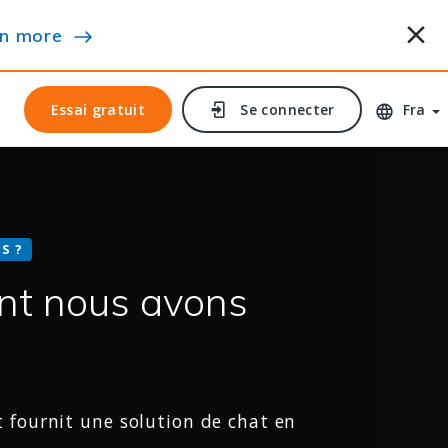
n more
Essai gratuit
Essai gratuit
Se connecter
Se connecter
Fra
S ?
t nous avons
 fournit une solution de chat en