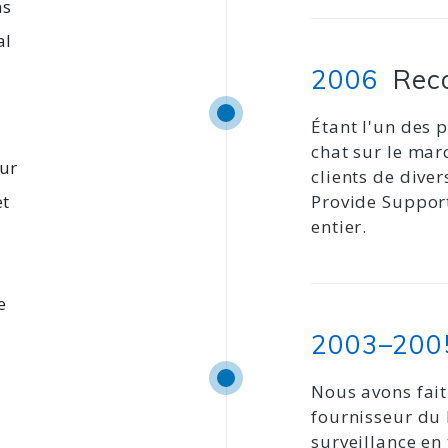
ns
al
2006
Rec
Étant l'un des 
chat sur le mar
our
clients de dive
et
Provide Suppor
entier.
e
2003–20
Nous avons fait
fournisseur du l
surveillance en