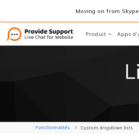
Moving on from Skype 
Produit
Apps d'
L
Fonctionnalités
Custom dropdown lists