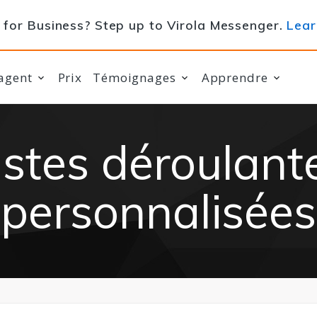
for Business? Step up to Virola Messenger.
Lear
agent
Prix
Témoignages
Apprendre
istes déroulant
personnalisées