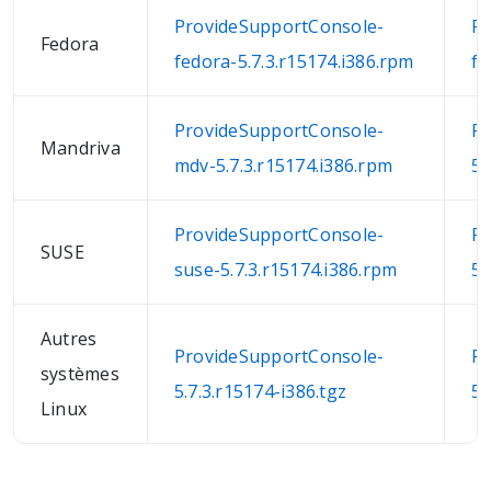
ProvideSupportConsole-
Pr
Fedora
fedora-5.7.3.r15174.i386.rpm
fe
ProvideSupportConsole-
Pr
Mandriva
mdv-5.7.3.r15174.i386.rpm
5.
ProvideSupportConsole-
Pr
SUSE
suse-5.7.3.r15174.i386.rpm
5.
Autres
ProvideSupportConsole-
Pr
systèmes
5.7.3.r15174-i386.tgz
5.
Linux