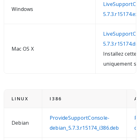
LiveSupportCh
Windows
5.7.3.r15174.ex
LiveSupportCh
5.7.3.r15174.d
Mac OS X
Installez cette 
uniquement sur
LINUX
I386
A
ProvideSupportConsole-
Pr
Debian
debian_5.7.3.r15174_i386.deb
de