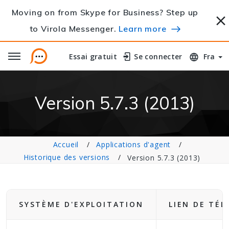
Moving on from Skype for Business? Step up
to Virola Messenger.
Learn more
Essai gratuit
Essai gratuit
Se connecter
Se connecter
Fra
Version 5.7.3 (2013)
Accueil
Applications d'agent
Historique des versions
Version 5.7.3 (2013)
SYSTÈME D'EXPLOITATION
LIEN DE TÉ