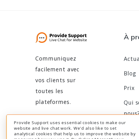
À pr
Communiquez
Actua
facilement avec
Blog
vos clients sur
Prix
toutes les
plateformes.
Qui 
nous
Provide Support uses essential cookies to make our
Essai gratuit
Essai gratuit
Prog
website and live chat work. We'd also like to set
analytical cookies that help us to improve the website by
d'aff