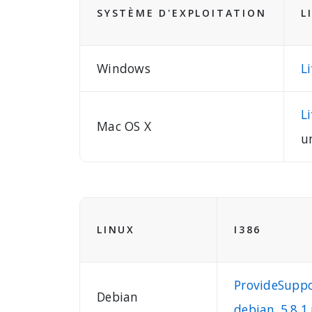
SYSTÈME D'EXPLOITATION
L
Windows
L
L
Mac OS X
u
LINUX
I386
ProvideSuppo
Debian
debian_5.8.1