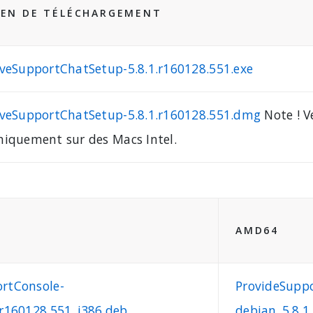
IEN DE TÉLÉCHARGEMENT
iveSupportChatSetup-5.8.1.r160128.551.exe
iveSupportChatSetup-5.8.1.r160128.551.dmg
Note !
Ve
niquement sur des Macs Intel.
AMD64
rtConsole-
ProvideSupp
.r160128.551_i386.deb
debian_5.8.