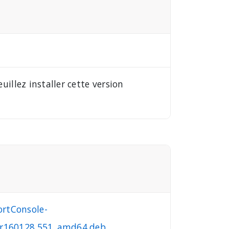
uillez installer cette version
ortConsole-
1.r160128.551_amd64.deb