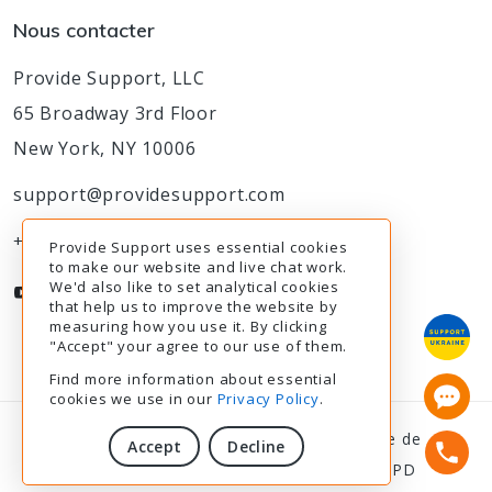
Nous contacter
Provide Support, LLC
65 Broadway 3rd Floor
New York, NY 10006
support@providesupport.com
+1-888-777-9930
Provide Support uses essential cookies
to make our website and live chat work.
We'd also like to set analytical cookies
that help us to improve the website by
measuring how you use it. By clicking
"Accept" your agree to our use of them.
Find more information about essential
cookies we use in our
Privacy Policy
.
© 2003-2026
Provide Support
|
Politique de
Accept
Decline
confidentialité
|
Modalités de service
|
RGPD
6.