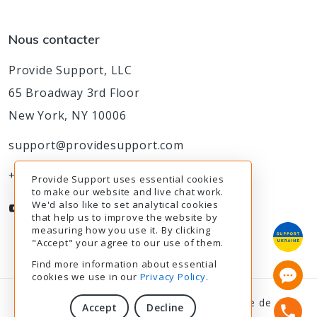
Nous contacter
Provide Support, LLC
65 Broadway 3rd Floor
New York, NY 10006
support@providesupport.com
+1-888-777-9930
Provide Support uses essential cookies
to make our website and live chat work.
We'd also like to set analytical cookies
that help us to improve the website by
measuring how you use it. By clicking
"Accept" your agree to our use of them.
Find more information about essential
cookies we use in our
Privacy Policy
.
© 2003-2026
Provide Support
|
Politique de
Accept
Decline