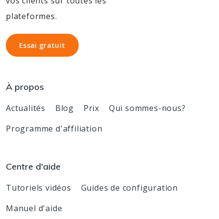
vos clients sur toutes les
plateformes.
Essai gratuit
Essai gratuit
À propos
Actualités
Blog
Prix
Qui sommes-nous?
Programme d'affiliation
Centre d'aide
Tutoriels vidéos
Guides de configuration
Manuel d'aide