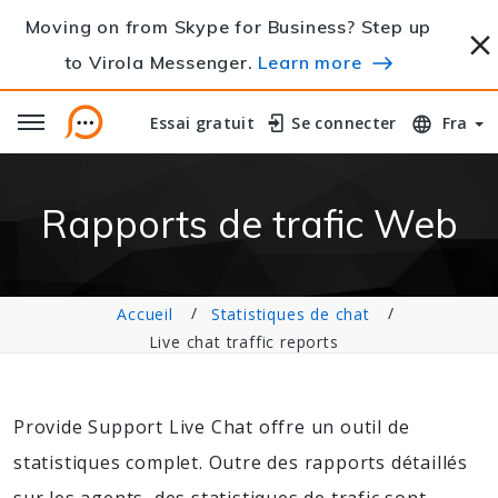
Moving on from Skype for Business? Step up
to Virola Messenger.
Learn more
Essai gratuit
Essai gratuit
Se connecter
Se connecter
Fra
Rapports de trafic Web
Accueil
Statistiques de chat
Live chat traffic reports
Provide Support Live Chat offre un outil de
statistiques complet. Outre des rapports détaillés
sur les agents, des statistiques de trafic sont