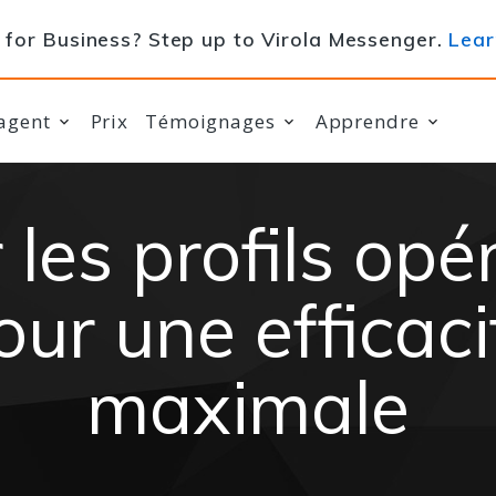
for Business? Step up to Virola Messenger.
Lear
agent
Prix
Témoignages
Apprendre
 les profils opé
our une efficaci
maximale