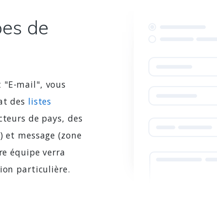
pes de
 "E-mail", vous
hat des
listes
ecteurs de pays, des
e) et message (zone
re équipe verra
ion particulière.