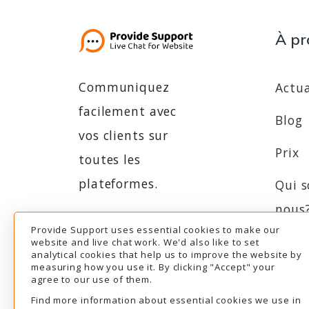
À pr
Communiquez
Actua
facilement avec
Blog
vos clients sur
Prix
toutes les
plateformes.
Qui 
nous
Provide Support uses essential cookies to make our
Essai gratuit
Essai gratuit
Prog
website and live chat work. We'd also like to set
analytical cookies that help us to improve the website by
d'aff
measuring how you use it. By clicking "Accept" your
agree to our use of them.
Find more information about essential cookies we use in