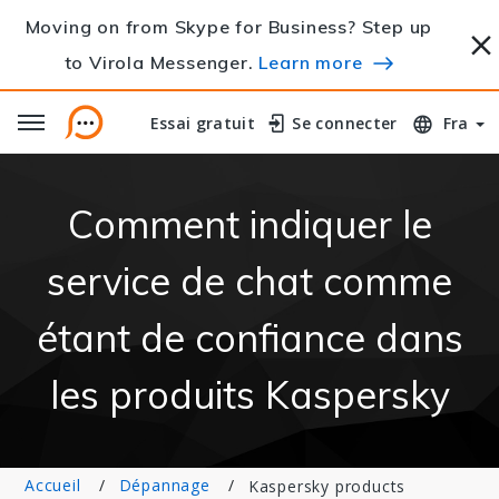
Moving on from Skype for Business? Step up
to Virola Messenger.
Learn more
Essai gratuit
Essai gratuit
Se connecter
Se connecter
Fra
Comment indiquer le
service de chat comme
étant de confiance dans
les produits Kaspersky
Accueil
Dépannage
Kaspersky products