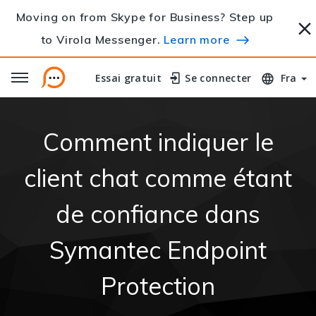
Moving on from Skype for Business? Step up
to Virola Messenger.
Learn more
Essai gratuit
Essai gratuit
Se connecter
Se connecter
Fra
Comment indiquer le
client chat comme étant
de confiance dans
Symantec Endpoint
Protection