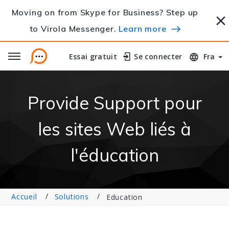
Moving on from Skype for Business? Step up
to Virola Messenger.
Learn more
Essai gratuit
Essai gratuit
Se connecter
Se connecter
Fra
Provide Support pour
les sites Web liés à
l'éducation
Accueil
Solutions
Education