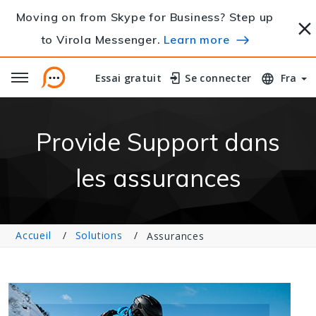
Moving on from Skype for Business? Step up
to Virola Messenger.
Learn more
Essai gratuit
Essai gratuit
Se connecter
Se connecter
Fra
Provide Support dans
les assurances
Accueil
Solutions
Assurances