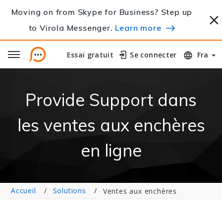
Moving on from Skype for Business? Step up
to Virola Messenger.
Learn more
Essai gratuit
Essai gratuit
Se connecter
Se connecter
Fra
Provide Support dans
les ventes aux enchères
en ligne
Accueil
Solutions
Ventes aux enchères