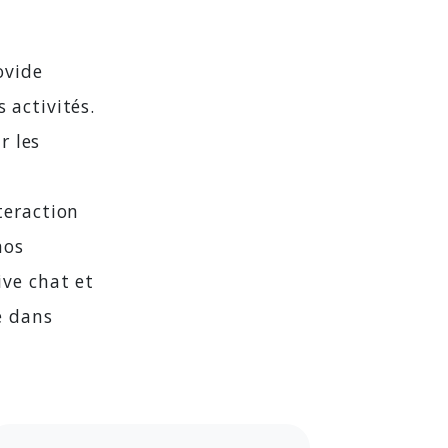
ovide
 activités.
r les
s
teraction
nos
ive chat et
e dans